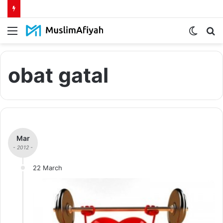
Menu
Switch
S
skin
fo
obat gatal
Mar
- 2012 -
22 March