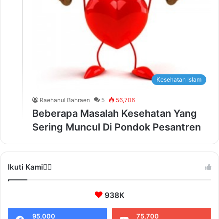
Kesehatan Islam
Raehanul Bahraen
5
56,706
Beberapa Masalah Kesehatan Yang
Sering Muncul Di Pondok Pesantren
Ikuti Kami❤️‍🔥
938K
95,000
75,700