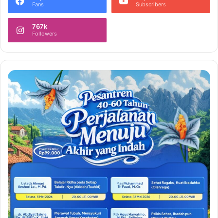
Fans
Subscribers
767k
Followers