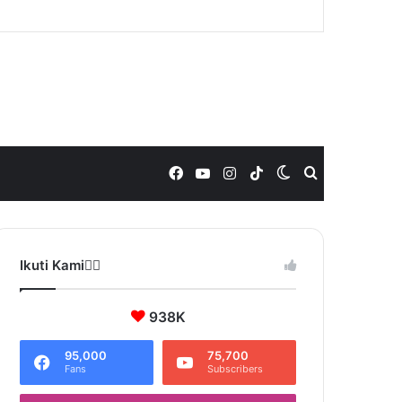
Facebook
YouTube
Instagram
TikTok
Switch
Search
skin
for
Ikuti Kami❤️‍🔥
938K
95,000
75,700
Fans
Subscribers