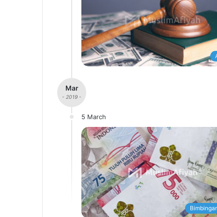
Mar
- 2019 -
5 March
Bimbingan