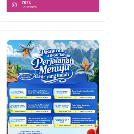
767k
Followers