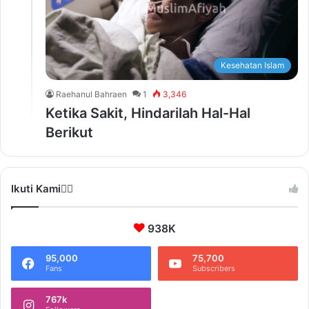
Kesehatan Islam
Raehanul Bahraen
1
3,346
Ketika Sakit, Hindarilah Hal-Hal
Berikut
Ikuti Kami❤️‍🔥
938K
95,000
75,700
Fans
Subscribers
767k