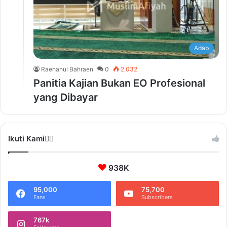
Adab
Raehanul Bahraen
0
2,032
Panitia Kajian Bukan EO Profesional
yang Dibayar
Ikuti Kami❤️‍🔥
938K
95,000
75,700
Fans
Subscribers
767k