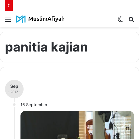
Menu
Switch
S
skin
fo
panitia kajian
Sep
- 2017 -
16 September