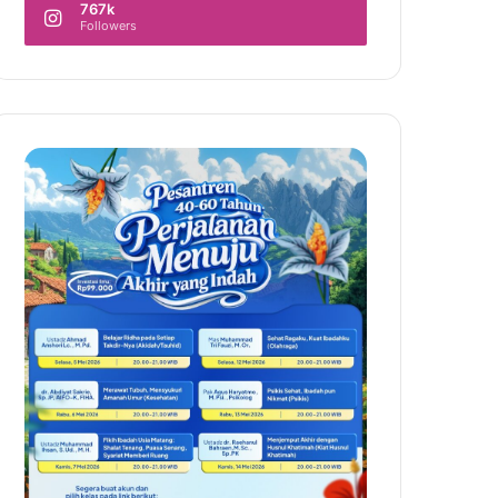
767k
Followers