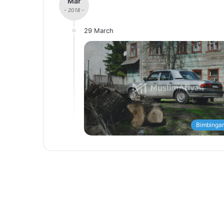
Mar
- 2018 -
29 March
Bimbingan