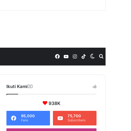
Facebook
YouTube
Instagram
TikTok
Switch
Search
skin
for
Ikuti Kami❤️‍🔥
938K
95,000
75,700
Fans
Subscribers