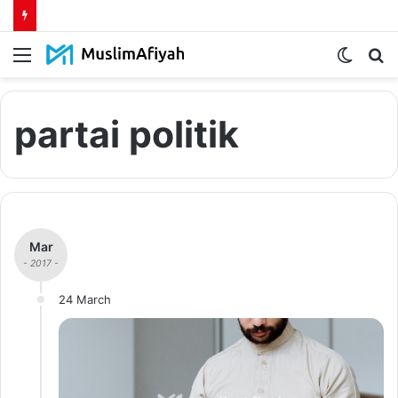
Menu
Switch
S
skin
fo
partai politik
Mar
- 2017 -
24 March