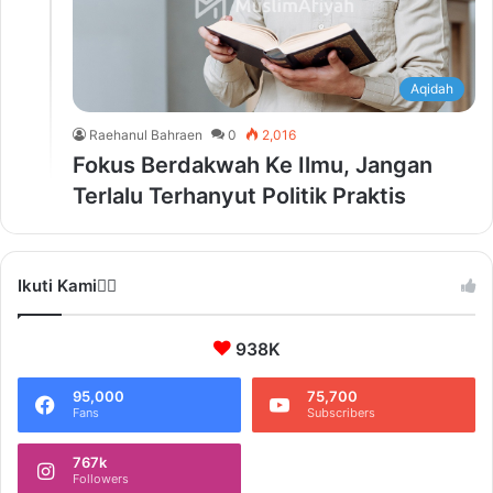
Aqidah
Raehanul Bahraen
0
2,016
Fokus Berdakwah Ke Ilmu, Jangan
Terlalu Terhanyut Politik Praktis
Ikuti Kami❤️‍🔥
938K
95,000
75,700
Fans
Subscribers
767k
Followers