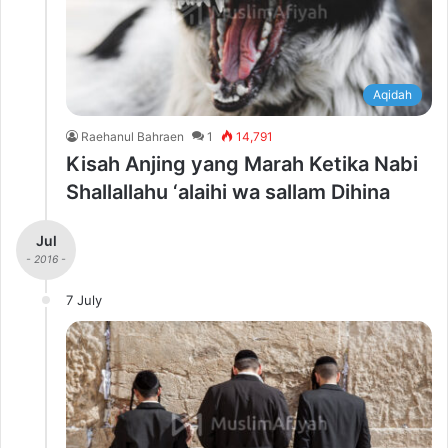
Aqidah
Raehanul Bahraen
1
14,791
Kisah Anjing yang Marah Ketika Nabi
Shallallahu ‘alaihi wa sallam Dihina
Jul
- 2016 -
7 July