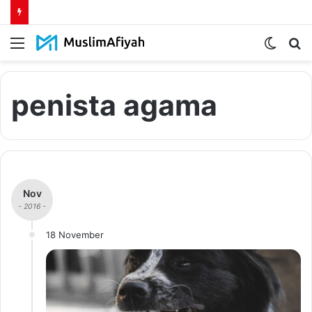
Menu
Switch
S
skin
fo
penista agama
Nov
- 2016 -
18 November