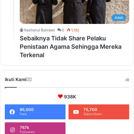
Adab
Raehanul Bahraen
0
1,182
Sebaiknya Tidak Share Pelaku
Penistaan Agama Sehingga Mereka
Terkenal
Ikuti Kami❤️‍🔥
938K
95,000
75,700
Fans
Subscribers
767k
Followers