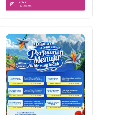
767k
Followers