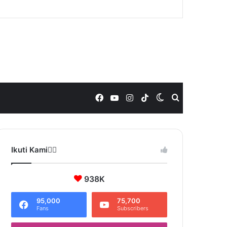
Facebook
YouTube
Instagram
TikTok
Switch
Search
skin
for
Ikuti Kami❤️‍🔥
938K
95,000
75,700
Fans
Subscribers