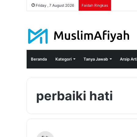
Friday , 7 August 2026
Faidah Ringkas
Beranda
Kategori
Tanya Jawab
Arsip Art
perbaiki hati