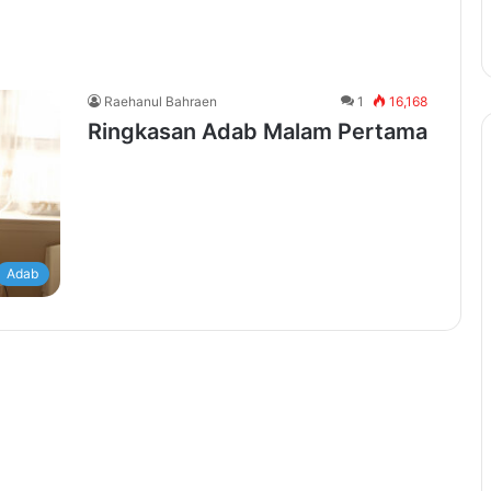
Raehanul Bahraen
1
16,168
Ringkasan Adab Malam Pertama
Adab