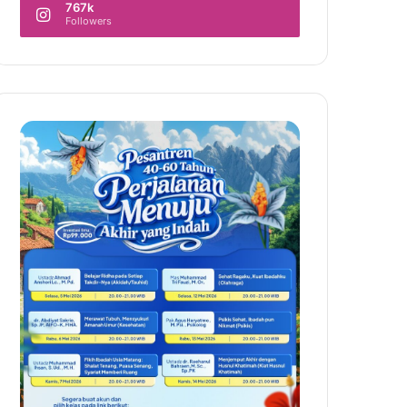
767k
Followers