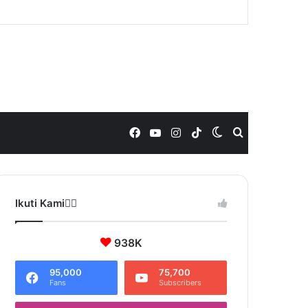
Facebook
YouTube
Instagram
TikTok
Switch
Search
skin
for
Ikuti Kami❤️‍🔥
938K
95,000
75,700
Fans
Subscribers