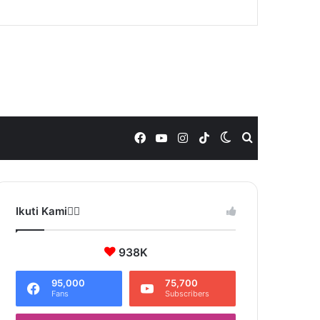
Facebook
YouTube
Instagram
TikTok
Switch
Search
skin
for
Ikuti Kami❤️‍🔥
938K
95,000
75,700
Fans
Subscribers