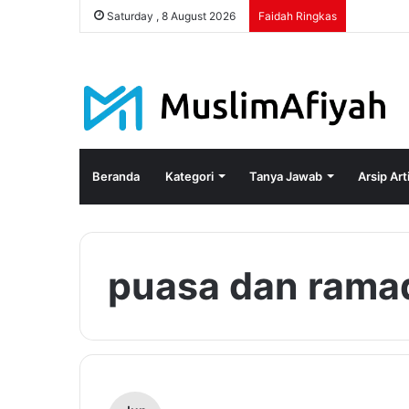
Saturday , 8 August 2026
Faidah Ringkas
Beranda
Kategori
Tanya Jawab
Arsip Art
puasa dan rama