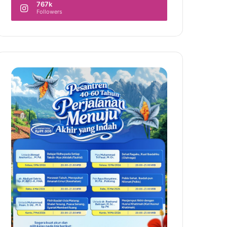
767k
Followers