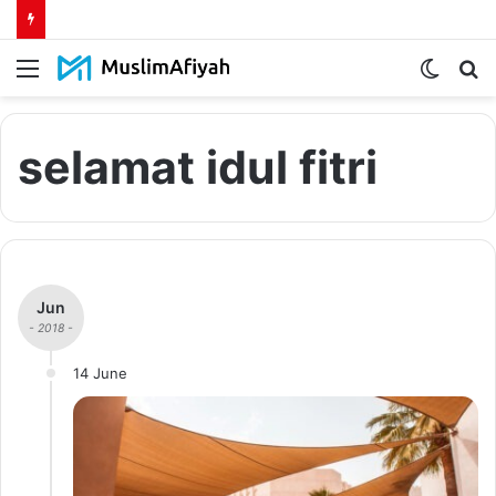
Menu
Switch
S
skin
fo
selamat idul fitri
Jun
- 2018 -
14 June