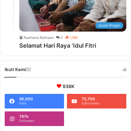
Quote Ringan
Raehanul Bahraen
0
1,189
Selamat Hari Raya ‘Idul Fitri
Ikuti Kami❤️‍🔥
938K
95,000
75,700
Fans
Subscribers
767k
Followers