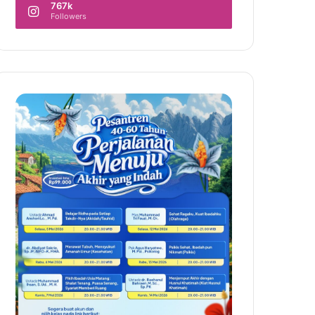
767k
Followers