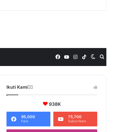
Facebook
YouTube
Instagram
TikTok
Switch
Search
skin
for
Ikuti Kami❤️‍🔥
938K
95,000
75,700
Fans
Subscribers