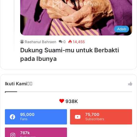
Adab
Raehanul Bahraen
0
14,455
Dukung Suami-mu untuk Berbakti
pada Ibunya
Ikuti Kami❤️‍🔥
938K
95,000
75,700
Fans
Subscribers
767k