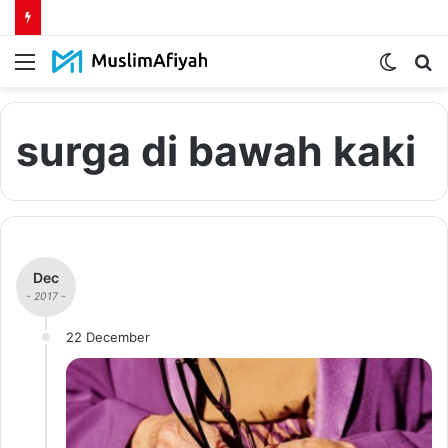
Menu
Switch
S
skin
fo
surga di bawah kaki
Dec
- 2017 -
22 December