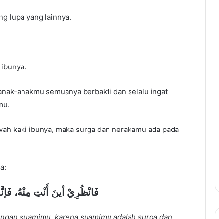
ung lupa yang lainnya.
 ibunya.
anak-anakmu semuanya berbakti dan selalu ingat
mu.
wah kaki ibunya, maka surga dan nerakamu ada pada
a:
ﻓَﺎﻧْﻈُﺮِﻱْ ﺃﻳﻦَ ﺃَﻧْﺖِ ﻣِﻨْﻪُ، ﻓَﺈﻧَّﻤ
dengan suamimu, karena suamimu adalah surga dan