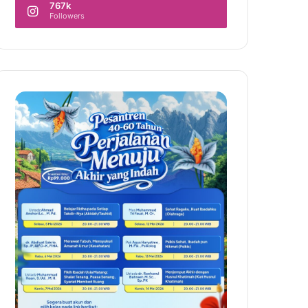
767k
Followers