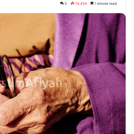
0
14,454
1 minute read