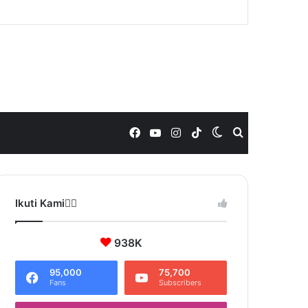
Facebook
YouTube
Instagram
TikTok
Switch
Search
skin
for
Ikuti Kami❤️‍🔥
938K
95,000
75,700
Fans
Subscribers