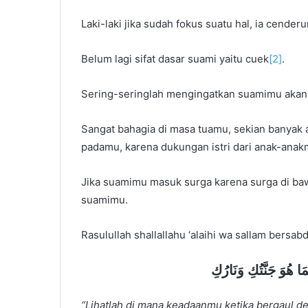
Laki-laki jika sudah fokus suatu hal, ia cender
Belum lagi sifat dasar suami yaitu cuek
[2]
.
Sering-seringlah mengingatkan suamimu akan
Sangat bahagia di masa tuamu, sekian banyak 
padamu, karena dukungan istri dari anak-anak
Jika suamimu masuk surga karena surga di ba
suamimu.
Rasulullah shallallahu ‘alaihi wa sallam bersabd
َﺎ ﻫُﻮَ ﺟَﻨَّﺘُﻚِ ﻭَﻧَﺎﺭُﻙِ
“Lihatlah di mana keadaanmu ketika bergaul 