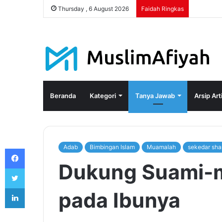
Thursday , 6 August 2026
Faidah Ringkas
Beranda
Kategori
Tanya Jawab
Arsip Art
Adab
Bimbingan Islam
Muamalah
sekedar sha
Facebook
Dukung Suami-m
Twitter
LinkedIn
pada Ibunya