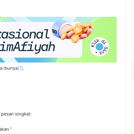
da ibunya
[1]
.
 pesan singkat:
akan.”