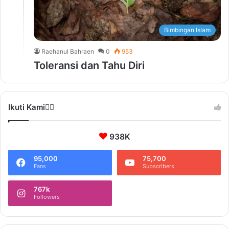
Bimbingan Islam
Raehanul Bahraen
0
953
Toleransi dan Tahu Diri
Ikuti Kami❤️‍🔥
938K
95,000
75,700
Fans
Subscribers
767k
Followers