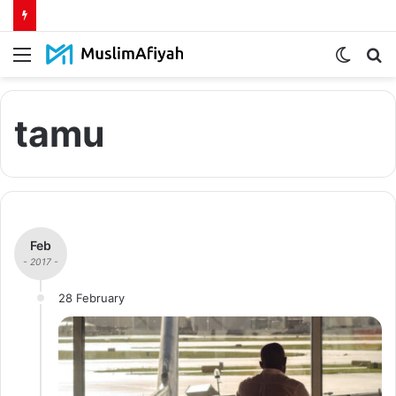
Menu
Switch
S
skin
fo
tamu
Feb
- 2017 -
28 February