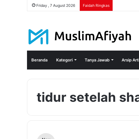
Friday , 7 August 2026
Faidah Ringkas
Beranda
Kategori
Tanya Jawab
Arsip Art
tidur setelah sh