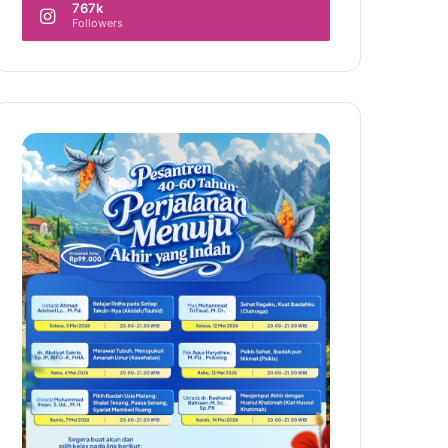
767k
Followers