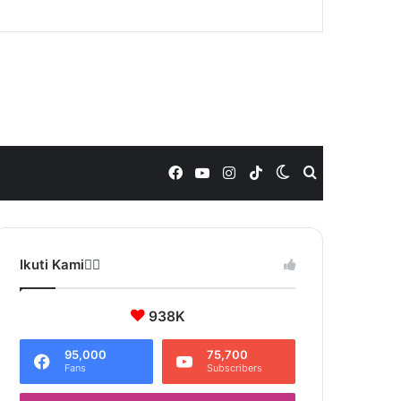
Facebook
YouTube
Instagram
TikTok
Switch
Search
skin
for
Ikuti Kami❤️‍🔥
938K
95,000
75,700
Fans
Subscribers