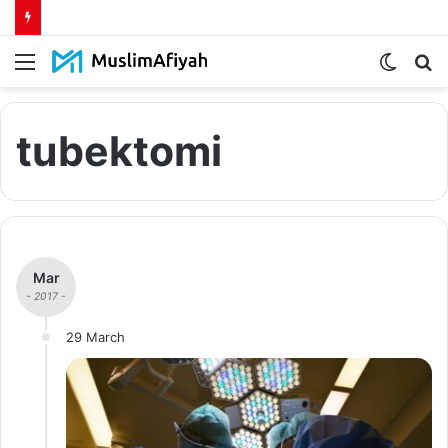
Menu
Switch
S
skin
fo
tubektomi
Mar
- 2017 -
29 March