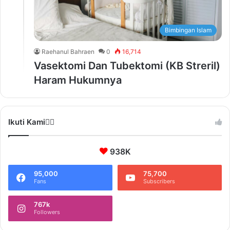
Bimbingan Islam
Raehanul Bahraen
0
16,714
Vasektomi Dan Tubektomi (KB Streril)
Haram Hukumnya
Ikuti Kami❤️‍🔥
938K
95,000
75,700
Fans
Subscribers
767k
Followers