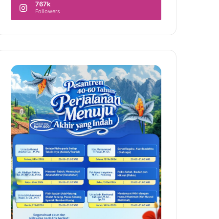
767k
Followers