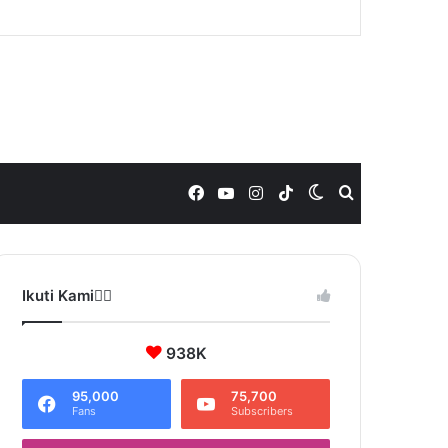
Facebook
YouTube
Instagram
TikTok
Switch
Search
skin
for
Ikuti Kami❤️‍🔥
938K
95,000
75,700
Fans
Subscribers