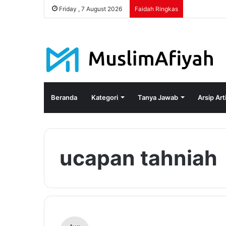
Friday , 7 August 2026
Faidah Ringkas
Beranda
Kategori
Tanya Jawab
Arsip Art
ucapan tahniah