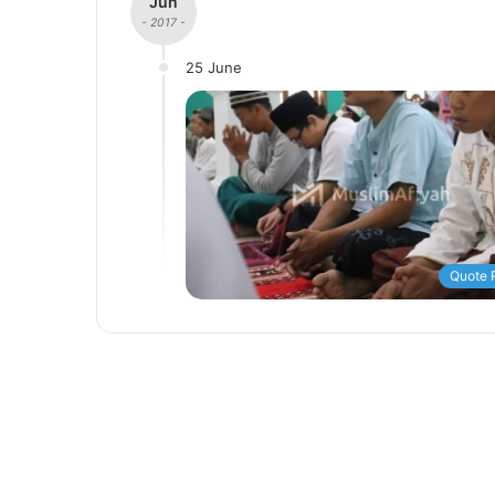
Jun
- 2017 -
25 June
Quote 