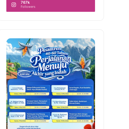
767k
Followers