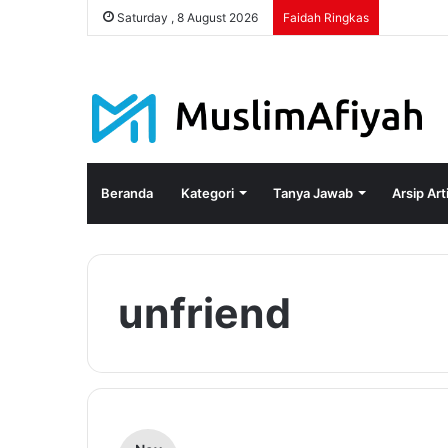
Saturday , 8 August 2026
Faidah Ringkas
Beranda
Kategori
Tanya Jawab
Arsip Art
unfriend