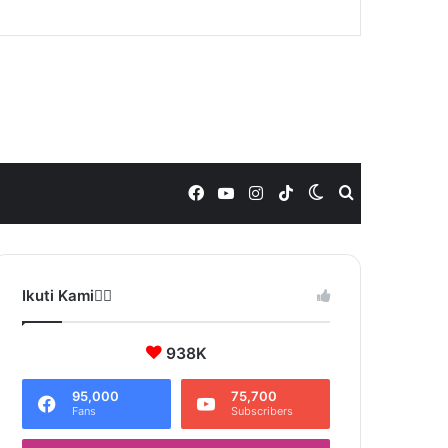
Facebook
YouTube
Instagram
TikTok
Switch
Search
skin
for
Ikuti Kami❤️‍🔥
938K
95,000
75,700
Fans
Subscribers