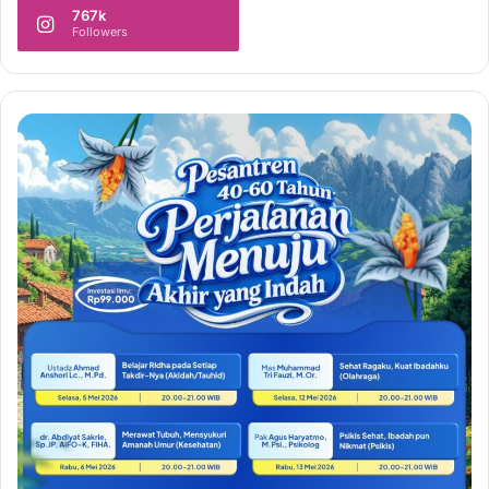
767k
Followers