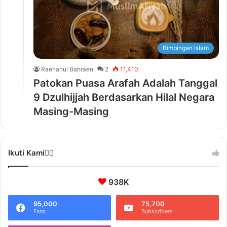
Bimbingan Islam
Raehanul Bahraen
2
11,410
Patokan Puasa Arafah Adalah Tanggal
9 Dzulhijjah Berdasarkan Hilal Negara
Masing-Masing
Ikuti Kami❤️‍🔥
938K
95,000
75,700
Fans
Subscribers