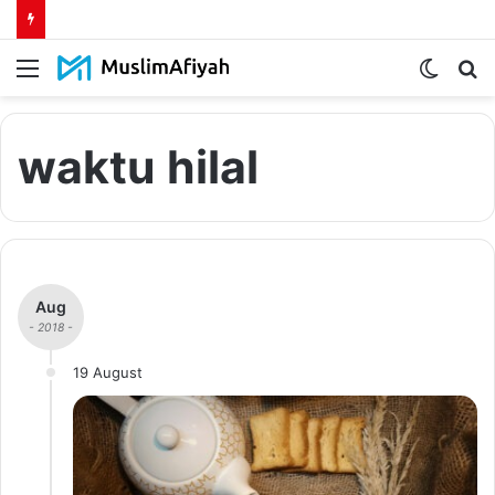
Menu
Switch
S
skin
fo
waktu hilal
Aug
- 2018 -
19 August