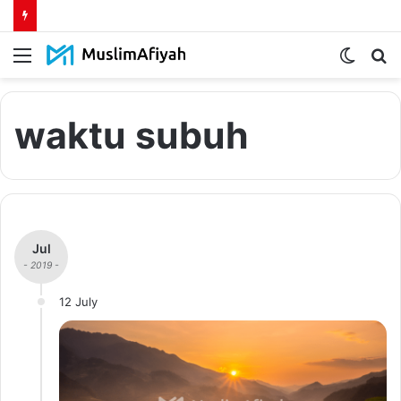
Menu
Switch
S
skin
fo
waktu subuh
Jul
- 2019 -
12 July