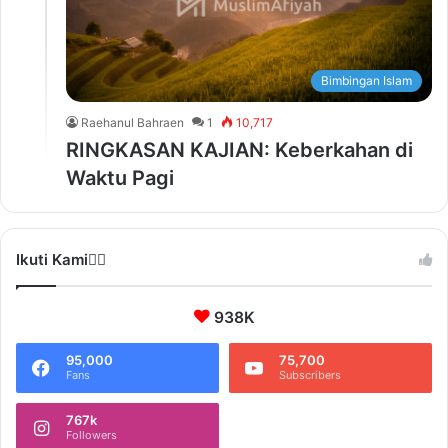
Bimbingan Islam
Raehanul Bahraen
1
10,717
RINGKASAN KAJIAN: Keberkahan di
Waktu Pagi
Ikuti Kami❤️‍🔥
938K
95,000
75,700
Fans
Subscribers
767k
Followers