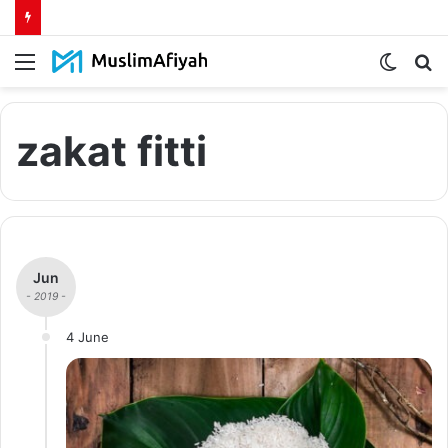
Menu
Switch
S
skin
fo
zakat fitti
Jun
- 2019 -
4 June