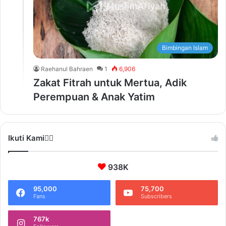
Bimbingan Islam
Raehanul Bahraen
1
6,906
Zakat Fitrah untuk Mertua, Adik
Perempuan & Anak Yatim
Ikuti Kami❤️‍🔥
938K
95,000
75,700
Fans
Subscribers
767k