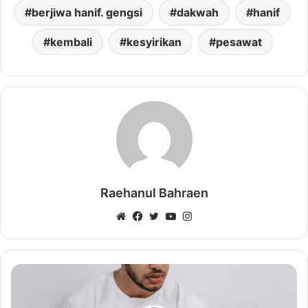
berjiwa hanif. gengsi
dakwah
hanif
kembali
kesyirikan
pesawat
Raehanul Bahraen
Website
Facebook
Twitter
YouTube
Instagram