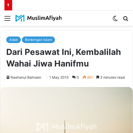
Menu
Switch
S
skin
fo
Adab
Bimbingan Islam
Dari Pesawat Ini, Kembalilah
Wahai Jiwa Hanifmu
Raehanul Bahraen
1 May 2015
0
961
3 minutes read