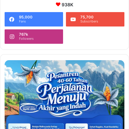
938K
95,000
75,700
Fans
Subscribers
767k
Followers