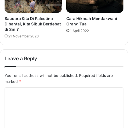
Saudara Kita Di Palestina
Cara Hikmah Mendakwahi
Dibantai, Kita Sibuk Berdebat
Orang Tua
di Sini?
1 April 2022
21 November 2023
Leave a Reply
Your email address will not be published.
Required fields are
marked
*
C
o
m
m
e