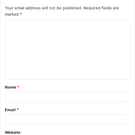
Your email address will not be published.
Required fields are
marked
*
C
o
m
m
e
n
t
Name
*
*
Email
*
Website