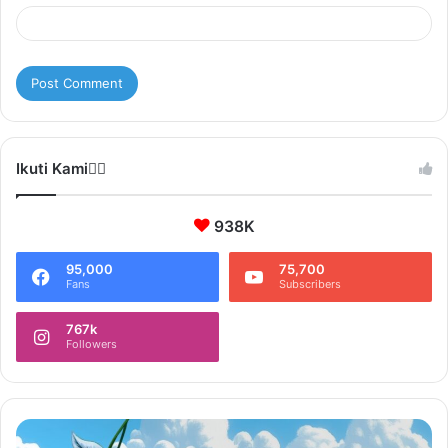
Ikuti Kami❤️‍🔥
938K
95,000
75,700
Fans
Subscribers
767k
Followers