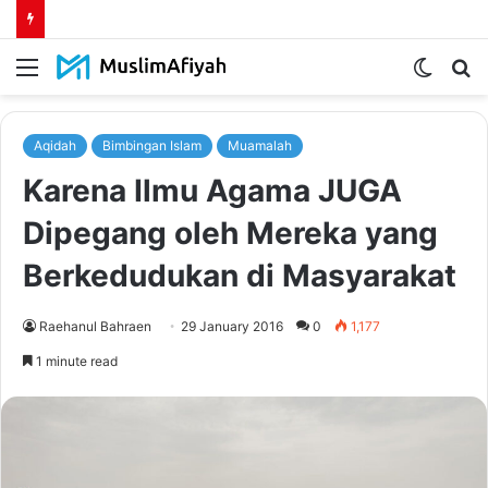
Menu
Switch
S
skin
fo
Aqidah
Bimbingan Islam
Muamalah
Karena Ilmu Agama JUGA
Dipegang oleh Mereka yang
Berkedudukan di Masyarakat
Raehanul Bahraen
29 January 2016
0
1,177
1 minute read