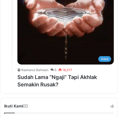
Adab
Raehanul Bahraen
5
18,317
Sudah Lama “Ngaji” Tapi Akhlak
Semakin Rusak?
Ikuti Kami❤️‍🔥