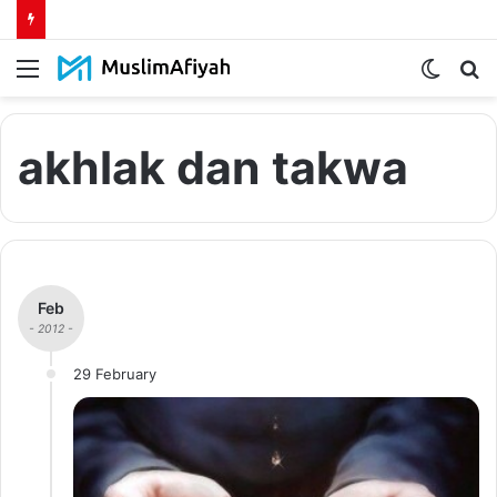
Menu
Switch
S
skin
fo
akhlak dan takwa
Feb
- 2012 -
29 February