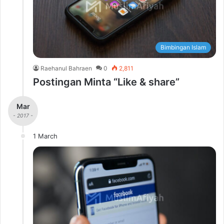
Bimbingan Islam
Raehanul Bahraen
0
2,811
Postingan Minta “Like & share”
Mar
- 2017 -
1 March