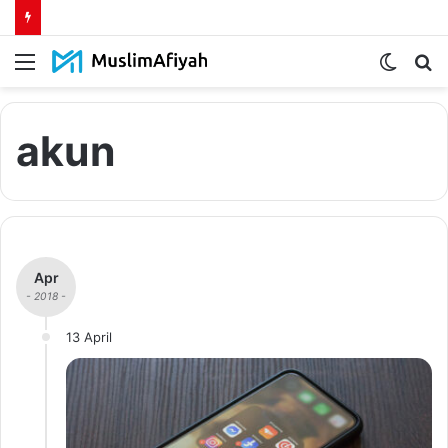
Menu
Switch
S
skin
fo
akun
Apr
- 2018 -
13 April