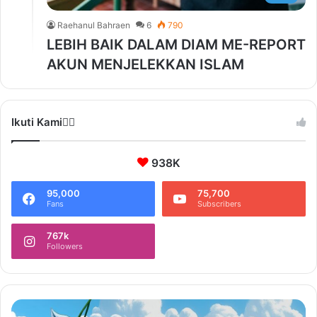
Raehanul Bahraen
6
790
LEBIH BAIK DALAM DIAM ME-REPORT
AKUN MENJELEKKAN ISLAM
Ikuti Kami❤️‍🔥
938K
95,000
75,700
Fans
Subscribers
767k
Followers