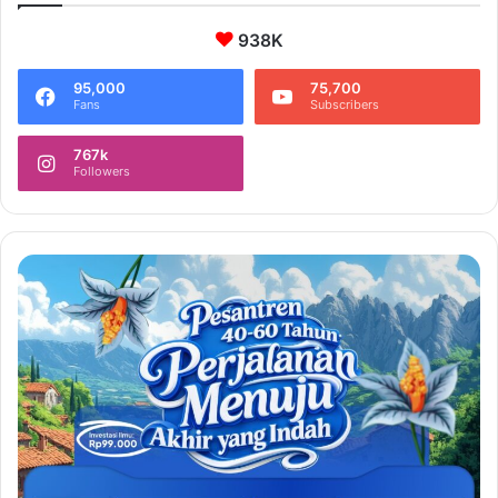
938K
95,000
75,700
Fans
Subscribers
767k
Followers