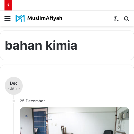
Menu
Switch
S
skin
fo
bahan kimia
Dec
- 2014 -
25 December