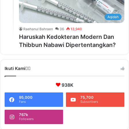
Aqidah
Raehanul Bahraen
36
13,940
Haruskah Kedokteran Modern Dan
Thibbun Nabawi Dipertentangkan?
Ikuti Kami❤️‍🔥
938K
95,000
75,700
Fans
Subscribers
767k
Followers