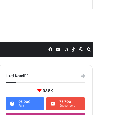
Facebook
YouTube
Instagram
TikTok
Switch
Search
skin
for
Ikuti Kami❤️‍🔥
938K
95,000
75,700
Fans
Subscribers