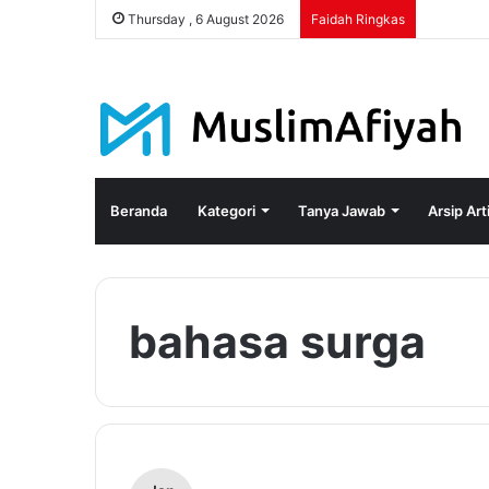
Thursday , 6 August 2026
Faidah Ringkas
Beranda
Kategori
Tanya Jawab
Arsip Art
bahasa surga