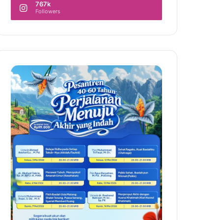
767k
Followers