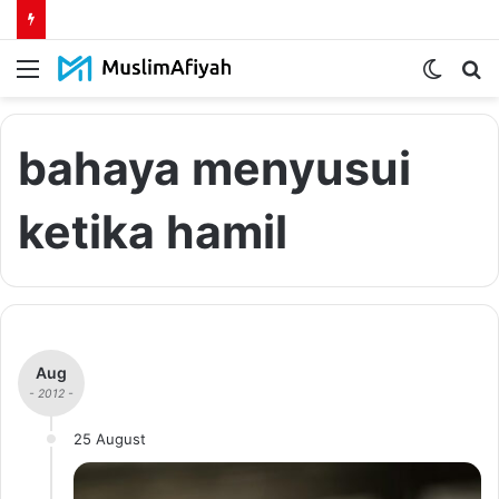
Menu
Switch
S
skin
fo
bahaya menyusui
ketika hamil
Aug
- 2012 -
25 August