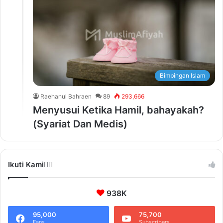
Bimbingan Islam
Raehanul Bahraen
89
293,666
Menyusui Ketika Hamil, bahayakah?
(Syariat Dan Medis)
Ikuti Kami❤️‍🔥
938K
95,000
75,700
Fans
Subscribers