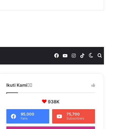
Facebook
YouTube
Instagram
TikTok
Switch
Search
skin
for
Ikuti Kami❤️‍🔥
938K
95,000
75,700
Fans
Subscribers