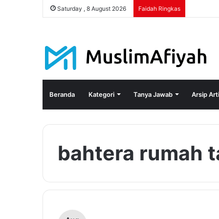
Saturday , 8 August 2026
Faidah Ringkas
Beranda
Kategori
Tanya Jawab
Arsip Art
bahtera rumah 