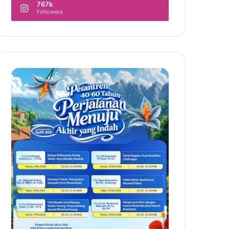
767k
Followers