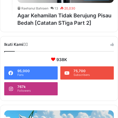
Raehanul Bahraen
13
20,030
Agar Kehamilan Tidak Berujung Pisau
Bedah [Catatan STiga Part 2]
Ikuti Kami❤️‍🔥
938K
95,000
75,700
Fans
Subscribers
767k
Followers