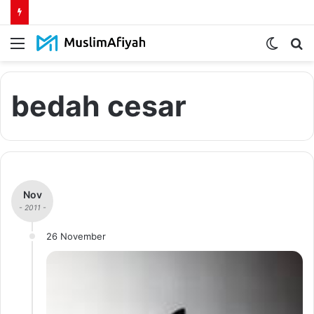
Menu
Switch
S
skin
fo
bedah cesar
Nov
- 2011 -
26 November