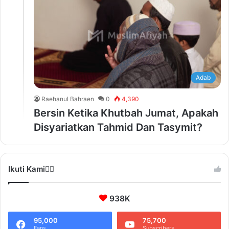
Adab
Raehanul Bahraen
0
4,390
Bersin Ketika Khutbah Jumat, Apakah
Disyariatkan Tahmid Dan Tasymit?
Ikuti Kami❤️‍🔥
938K
95,000
75,700
Fans
Subscribers