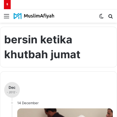
Menu
Switch
S
skin
fo
bersin ketika
khutbah jumat
Dec
- 2012 -
14 December