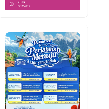
767k
Followers