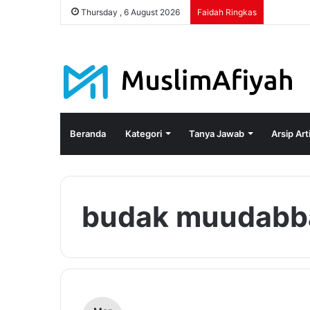
Thursday , 6 August 2026
Faidah Ringkas
Beranda
Kategori
Tanya Jawab
Arsip Art
budak muudabb