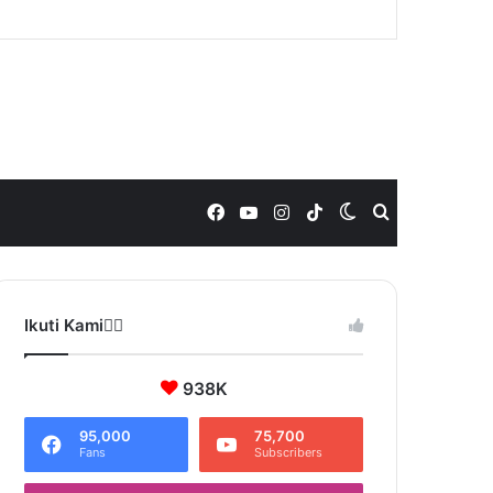
Facebook
YouTube
Instagram
TikTok
Switch
Search
skin
for
Ikuti Kami❤️‍🔥
938K
95,000
75,700
Fans
Subscribers