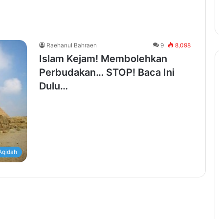
Raehanul Bahraen
9
8,098
Islam Kejam! Membolehkan
Perbudakan… STOP! Baca Ini
Dulu…
Aqidah