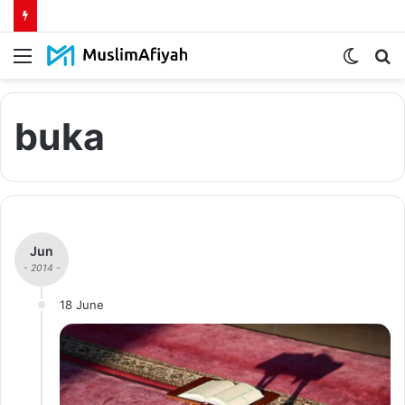
Menu
Switch
S
skin
fo
buka
Jun
- 2014 -
18 June