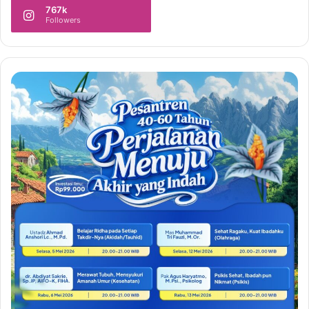
767k
Followers