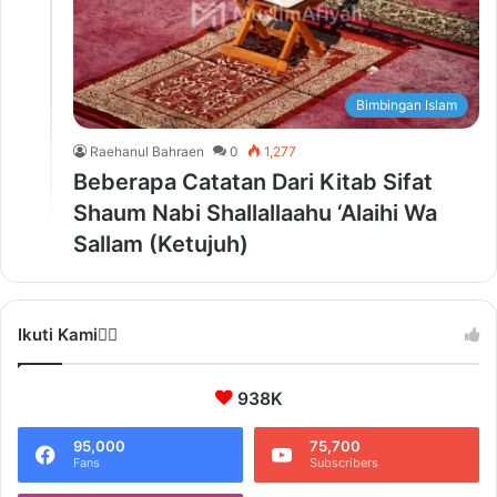
Bimbingan Islam
Raehanul Bahraen
0
1,277
Beberapa Catatan Dari Kitab Sifat
Shaum Nabi Shallallaahu ‘Alaihi Wa
Sallam (Ketujuh)
Ikuti Kami❤️‍🔥
938K
95,000
75,700
Fans
Subscribers