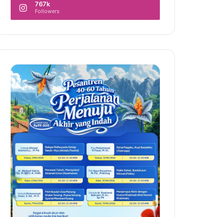
767k
Followers