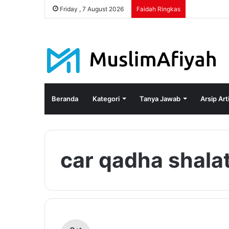
Friday , 7 August 2026
Faidah Ringkas
Beranda
Kategori
Tanya Jawab
Arsip Art
car qadha shalat