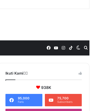
Facebook
YouTube
Instagram
TikTok
Switch
Search
skin
for
Ikuti Kami❤️‍🔥
938K
95,000
75,700
Fans
Subscribers