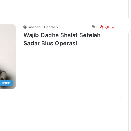
Raehanul Bahraen
1
7,004
Wajib Qadha Shalat Setelah
Sadar Bius Operasi
kteran