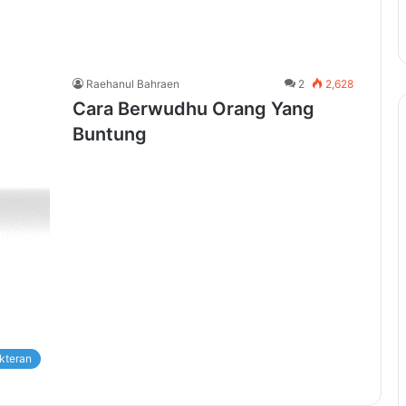
Raehanul Bahraen
2
2,628
Cara Berwudhu Orang Yang
Buntung
kteran