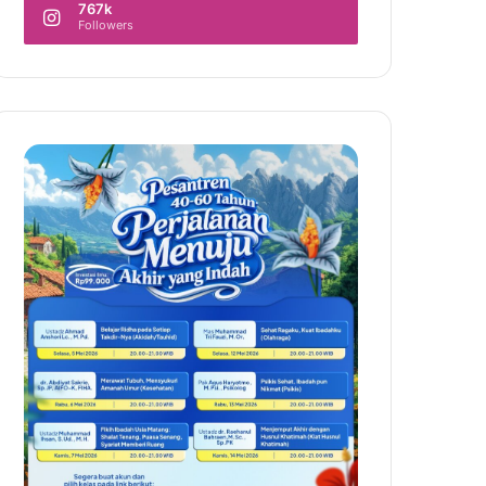
767k
Followers