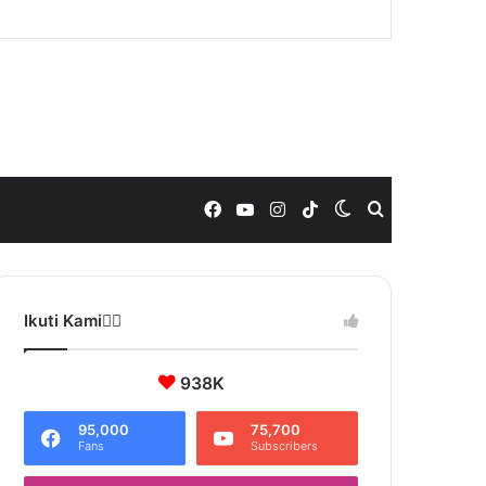
Facebook
YouTube
Instagram
TikTok
Switch
Search
skin
for
Ikuti Kami❤️‍🔥
938K
95,000
75,700
Fans
Subscribers