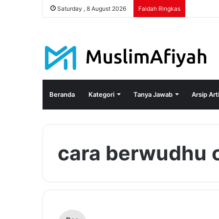
Saturday , 8 August 2026
Faidah Ringkas
Beranda
Kategori
Tanya Jawab
Arsip Art
cara berwudhu 