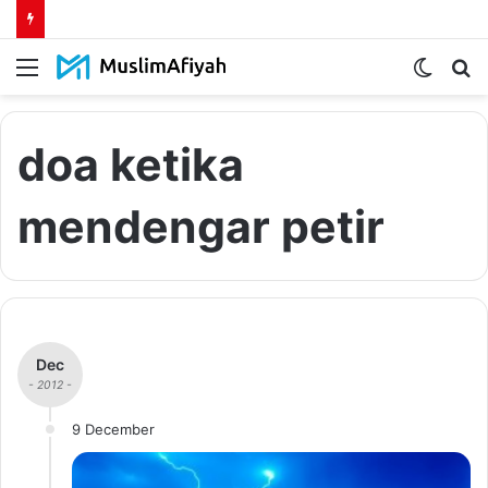
Menu
Switch
S
skin
fo
doa ketika
mendengar petir
Dec
- 2012 -
9 December