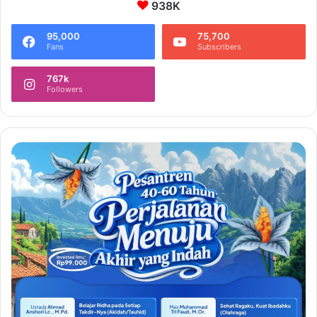
938K
95,000
75,700
Fans
Subscribers
767k
Followers