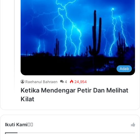
Adab
Raehanul Bahraen
4
24,954
Ketika Mendengar Petir Dan Melihat
Kilat
Ikuti Kami❤️‍🔥