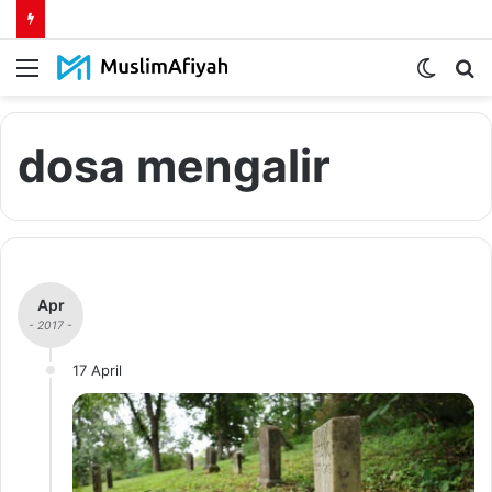
Menu
Switch
S
skin
fo
dosa mengalir
Apr
- 2017 -
17 April