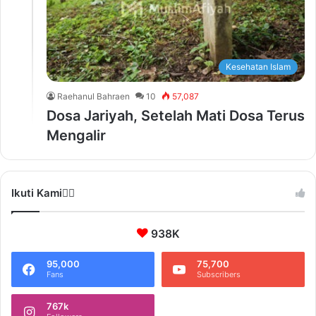
Kesehatan Islam
Raehanul Bahraen
10
57,087
Dosa Jariyah, Setelah Mati Dosa Terus
Mengalir
Ikuti Kami❤️‍🔥
938K
95,000
75,700
Fans
Subscribers
767k