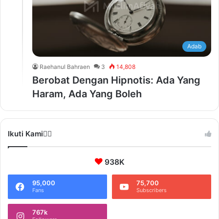
Adab
Raehanul Bahraen
3
14,808
Berobat Dengan Hipnotis: Ada Yang
Haram, Ada Yang Boleh
Ikuti Kami❤️‍🔥
938K
95,000
75,700
Fans
Subscribers
767k