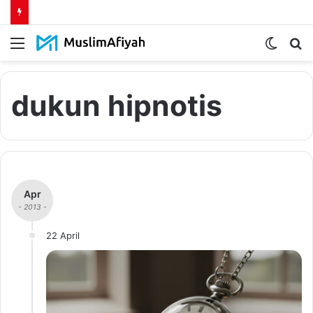
Menu
Switch
S
skin
fo
dukun hipnotis
Apr
- 2013 -
22 April