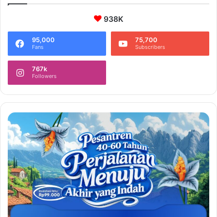
938K
95,000
75,700
Fans
Subscribers
767k
Followers