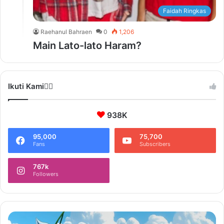
Faidah Ringkas
Raehanul Bahraen
0
1,206
Main Lato-lato Haram?
Ikuti Kami❤️‍🔥
938K
95,000
75,700
Fans
Subscribers
767k
Followers