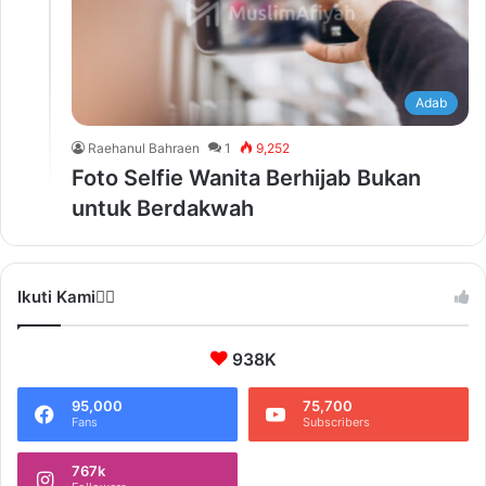
Adab
Raehanul Bahraen
1
9,252
Foto Selfie Wanita Berhijab Bukan
untuk Berdakwah
Ikuti Kami❤️‍🔥
938K
95,000
75,700
Fans
Subscribers
767k