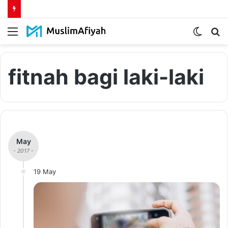
Menu
Switch
S
skin
fo
fitnah bagi laki-laki
May
- 2017 -
19 May