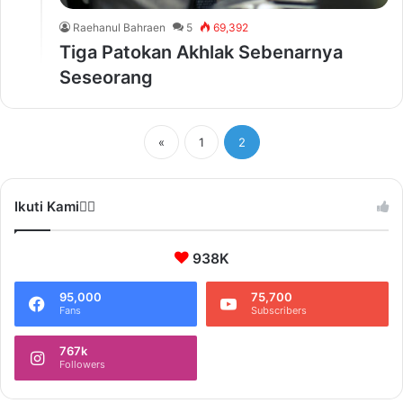
Raehanul Bahraen
5
69,392
Tiga Patokan Akhlak Sebenarnya
Seseorang
«
1
2
Ikuti Kami❤️‍🔥
938K
95,000
75,700
Fans
Subscribers
767k
Followers