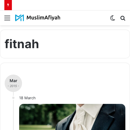
Menu
Switch
S
skin
fo
fitnah
Mar
- 2015 -
18 March