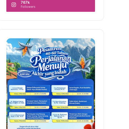
767k
Followers