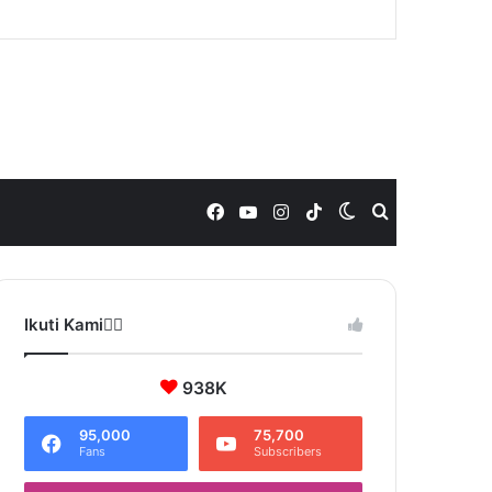
Facebook
YouTube
Instagram
TikTok
Switch
Search
skin
for
Ikuti Kami❤️‍🔥
938K
95,000
75,700
Fans
Subscribers