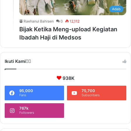
Adab
Raehanul Bahraen
0
12,112
Bijak Ketika Meng-upload Kegiatan
Ibadah Haji di Medsos
Ikuti Kami❤️‍🔥
938K
95,000
75,700
Fans
Subscribers
767k
Followers