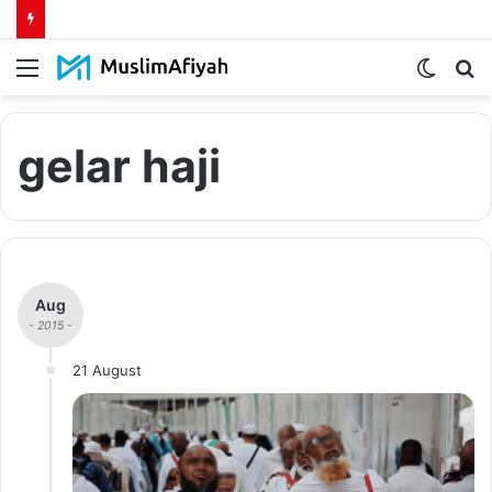
Menu
Switch
S
skin
fo
gelar haji
Aug
- 2015 -
21 August