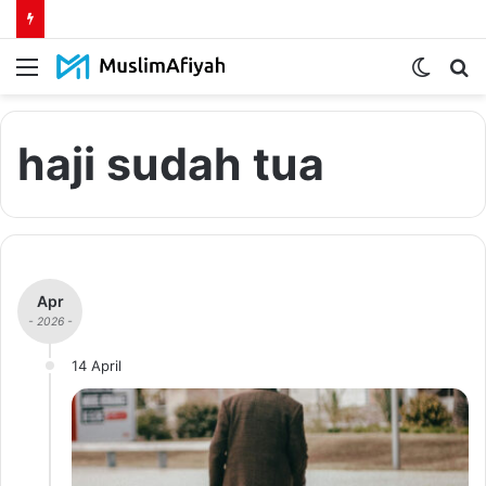
Menu
Switch
S
skin
fo
haji sudah tua
Apr
- 2026 -
14 April