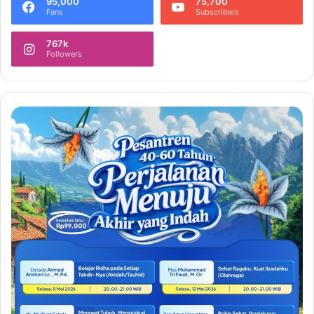
95,000
75,700
Fans
Subscribers
767k
Followers