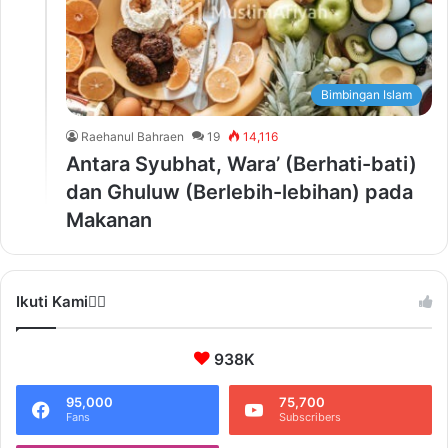
Bimbingan Islam
Raehanul Bahraen
19
14,116
Antara Syubhat, Wara’ (Berhati-bati)
dan Ghuluw (Berlebih-lebihan) pada
Makanan
Ikuti Kami❤️‍🔥
938K
95,000
75,700
Fans
Subscribers