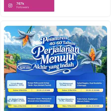
767k
Followers