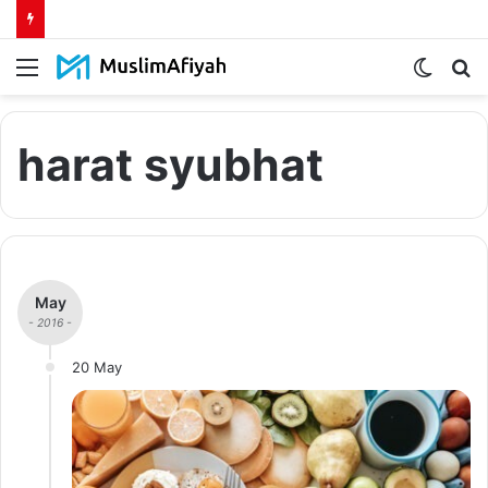
Menu
Switch
S
skin
fo
harat syubhat
May
- 2016 -
20 May