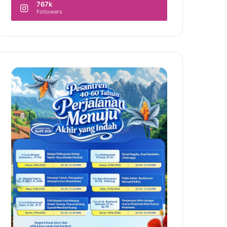
767k
Followers