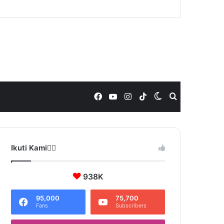
Facebook
YouTube
Instagram
TikTok
Switch
Search
skin
for
Ikuti Kami❤️‍🔥
938K
95,000
75,700
Fans
Subscribers