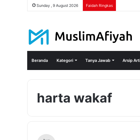
Sunday , 9 August 2026
Faidah Ringkas
Beranda
Kategori
Tanya Jawab
Arsip Art
harta wakaf