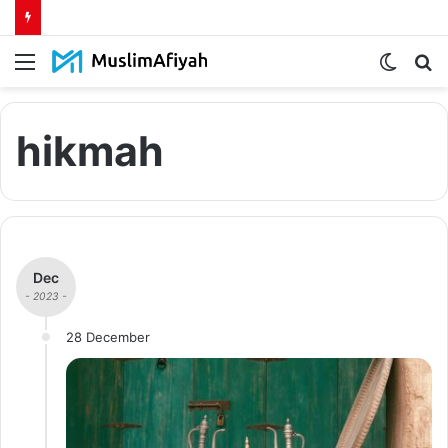
Menu
Switch
S
skin
fo
hikmah
Dec
- 2023 -
28 December