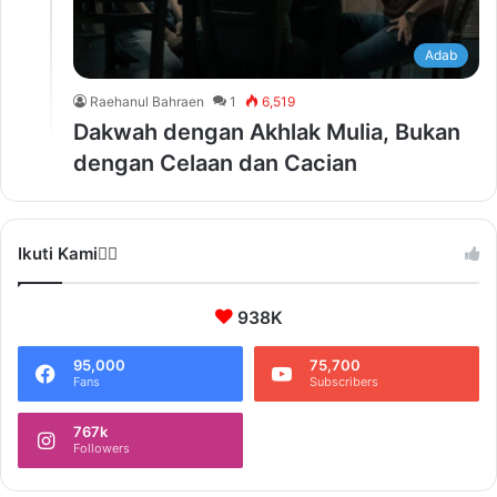
Adab
Raehanul Bahraen
1
6,519
Dakwah dengan Akhlak Mulia, Bukan
dengan Celaan dan Cacian
Ikuti Kami❤️‍🔥
938K
95,000
75,700
Fans
Subscribers
767k
Followers